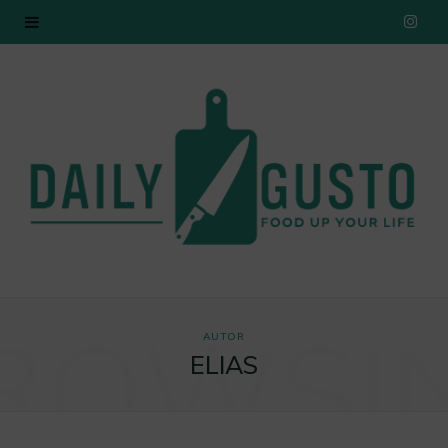
I
n
s
t
a
g
r
ROWSI
a
AUTOR
ELIAS
m