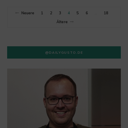
Neuere
1
2
3
4
5
6
18
…
Ältere
@DAILYGUSTO.DE