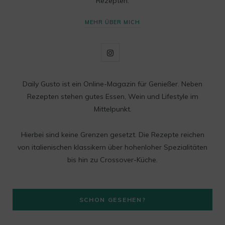
Rezepten.
MEHR ÜBER MICH
I
n
Daily Gusto ist ein Online-Magazin für Genießer. Neben
s
Rezepten stehen gutes Essen, Wein und Lifestyle im
t
Mittelpunkt.
a
Hierbei sind keine Grenzen gesetzt. Die Rezepte reichen
g
von italienischen klassikern über hohenloher Spezialitäten
bis hin zu Crossover-Küche.
r
a
SCHON GESEHEN?
m