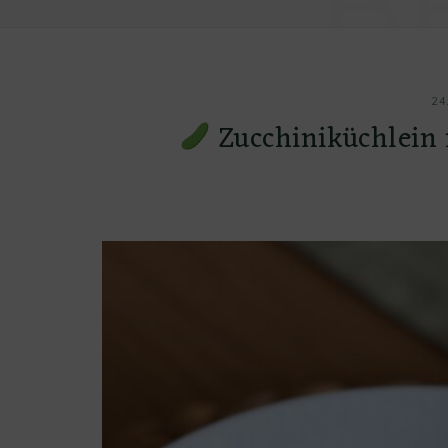
B
24
Zucchiniküchlein 