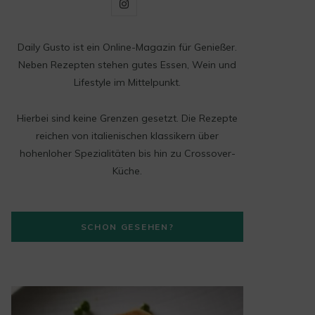
I
n
Daily Gusto ist ein Online-Magazin für Genießer.
s
Neben Rezepten stehen gutes Essen, Wein und
t
Lifestyle im Mittelpunkt.
a
Hierbei sind keine Grenzen gesetzt. Die Rezepte
g
reichen von italienischen klassikern über
hohenloher Spezialitäten bis hin zu Crossover-
r
Küche.
a
m
SCHON GESEHEN?