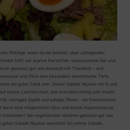
 das Richtige, wenn du ein leichtes, aber sättigendes
fsalat trifft auf warme Kartoffeln, wachsweiche Eier und
arisch genauso gut wie klassisch mit Thunfisch – und
ernwasser und Olive eine besonders aromatische Tiefe.
muss ein guter Salat sein. Dieser Salade Niçoise mit Ei und
auf etwas Leichtes hast, das trotzdem richtig satt macht.
el, cremiges Eigelb und salzige Oliven – ein französischer
t durch eine mitgemixten Olive und etwas Kapernwasser
So funktioniert die vegetarische Variante genauso gut wie
 guten Salade Niçoise ausmacht Ein echter Salade…