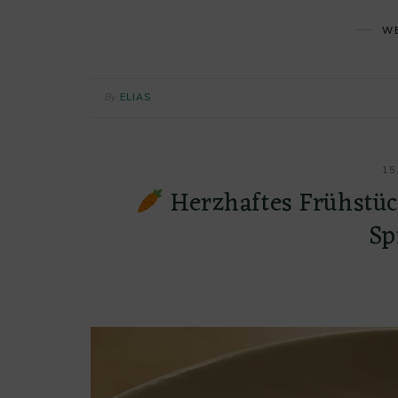
WE
By
ELIAS
15
Herzhaftes Frühstüc
Sp