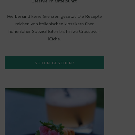
t
Lifestyle im Mittelpunkt.
a
Hierbei sind keine Grenzen gesetzt. Die Rezepte
g
reichen von italienischen klassikern über
hohenloher Spezialitäten bis hin zu Crossover-
r
Küche.
a
m
SCHON GESEHEN?