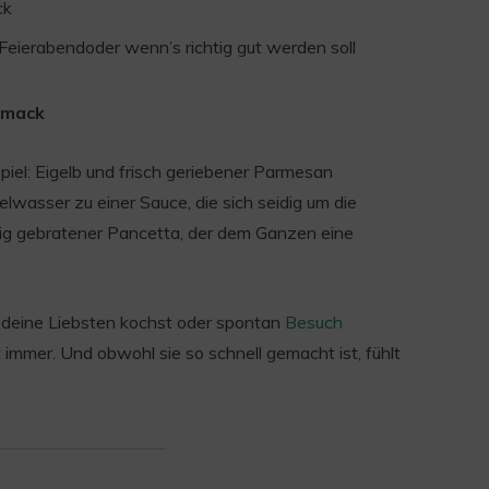
ck
 Feierabendoder wenn’s richtig gut werden soll
hmack
iel: Eigelb und frisch geriebener Parmesan
lwasser zu einer Sauce, die sich seidig um die
ig gebratener Pancetta, der dem Ganzen eine
ür deine Liebsten kochst oder spontan
Besuch
mmer. Und obwohl sie so schnell gemacht ist, fühlt