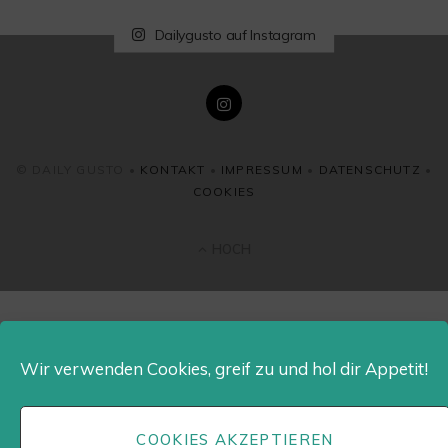
Dailygusto auf Instagram
© DAILY GUSTO •
KONTAKT
•
IMPRESSUM
•
DATENSCHUTZ
•
COOKIES
HOCH
Wir verwenden Cookies, greif zu und hol dir Appetit!
COOKIES AKZEPTIEREN