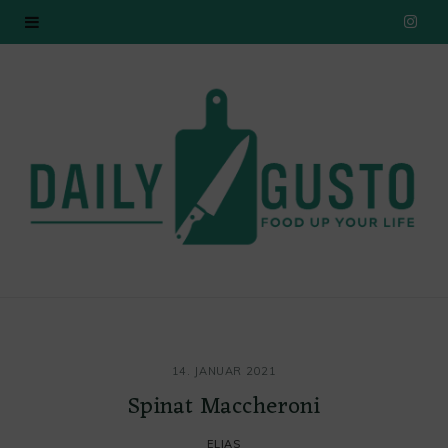
I
n
s
t
a
g
r
a
14. JANUAR 2021
m
Spinat Maccheroni
ELIAS