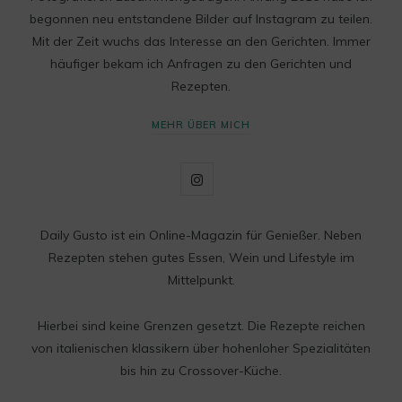
begonnen neu entstandene Bilder auf Instagram zu teilen.
Mit der Zeit wuchs das Interesse an den Gerichten. Immer
häufiger bekam ich Anfragen zu den Gerichten und
Rezepten.
MEHR ÜBER MICH
I
n
Daily Gusto ist ein Online-Magazin für Genießer. Neben
s
Rezepten stehen gutes Essen, Wein und Lifestyle im
t
Mittelpunkt.
a
Hierbei sind keine Grenzen gesetzt. Die Rezepte reichen
g
von italienischen klassikern über hohenloher Spezialitäten
bis hin zu Crossover-Küche.
r