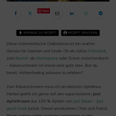
Save
SPRINGE ZU REZEPT
REZEPT DRUCKEN
Diese österreichische Delikatesse ist ein wahrer
Genuss für Gaumen und Seele. Ob als süßes
Frühstück
,
zum
Brunch
, als
Nachspeise
oder Snack zwischendurch
– Kaiserschmarrn ist immer eine gute Idee. Bist du
bereit, Hüttenfeeling zuhause zu erleben?
Zum Kaiserschmarrn esse ich am liebsten Apfelmus.
Hierbei greife ich gerne auf den super leckeren
Just
Apfeltraum
aus 100 % Äpfeln von
Just Bauer – Just
good Food
zurück. Diesen produzieren Chris und Franzi
Bauer, neben vielen anderen Leckereien, in der