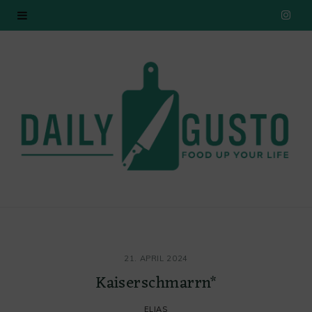
I
n
s
t
a
g
r
a
21. APRIL 2024
m
Kaiserschmarrn*
ELIAS