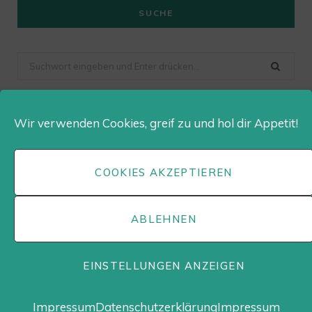
SUCHE
Suchen
nach
Wir verwenden Cookies, greif zu und hol dir Appetit!
Dailygusto auf Instagram
COOKIES AKZEPTIEREN
ABLEHNEN
© DAILY GUSTO •
KONTAKT
•
IMPRESSUM
•
DATENSCHUTZ
•
COOKIES
EINSTELLUNGEN ANZEIGEN
HOCH
Impressum
Datenschutzerklärung
Impressum