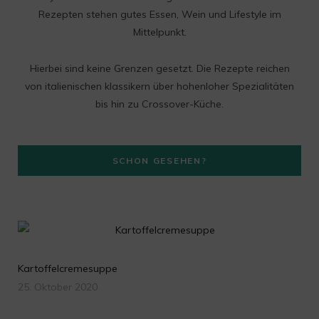
s
Rezepten stehen gutes Essen, Wein und Lifestyle im
t
Mittelpunkt.
a
Hierbei sind keine Grenzen gesetzt. Die Rezepte reichen
g
von italienischen klassikern über hohenloher Spezialitäten
bis hin zu Crossover-Küche.
r
a
SCHON GESEHEN?
m
Kartoffelcremesuppe
25. Oktober 2020