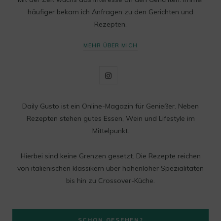
häufiger bekam ich Anfragen zu den Gerichten und
Rezepten.
MEHR ÜBER MICH
I
n
Daily Gusto ist ein Online-Magazin für Genießer. Neben
s
Rezepten stehen gutes Essen, Wein und Lifestyle im
t
Mittelpunkt.
a
Hierbei sind keine Grenzen gesetzt. Die Rezepte reichen
g
von italienischen klassikern über hohenloher Spezialitäten
bis hin zu Crossover-Küche.
r
a
SCHON GESEHEN?