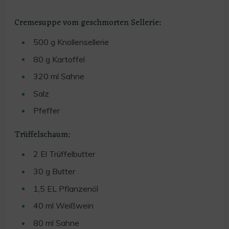
Cremesuppe vom geschmorten Sellerie:
500
g
Knollensellerie
80
g
Kartoffel
320
ml
Sahne
Salz
Pfeffer
Trüffelschaum:
2
El
Trüffelbutter
30
g
Butter
1,5
EL
Pflanzenöl
40
ml
Weißwein
80
ml
Sahne