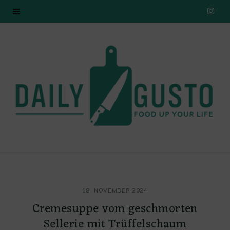
I
n
s
t
a
g
r
a
18. NOVEMBER 2024
m
Cremesuppe vom geschmorten
Sellerie mit Trüffelschaum