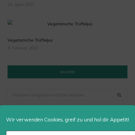
15. April 2021
Vegetarische Trüffeljus
9. Februar 2021
SUCHE
Suchen
nach
Wir verwenden Cookies, greif zu und hol dir Appetit!
Dailygusto auf Instagram