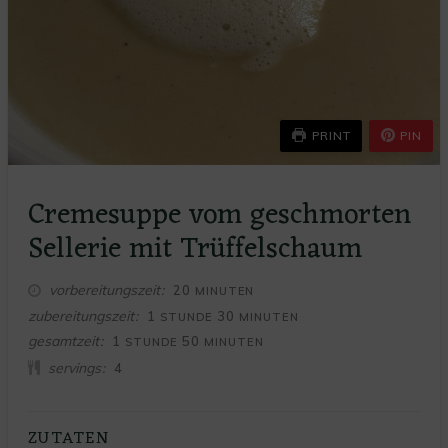
PRINT
PIN
Cremesuppe vom geschmorten
Sellerie mit Trüffelschaum
MINUTEN
vorbereitungszeit
20
MINUTEN
STUNDE
MINUTEN
zubereitungszeit
1
30
STUNDE
MINUTEN
STUNDE
MINUTEN
gesamtzeit
1
50
STUNDE
MINUTEN
servings
4
ZUTATEN