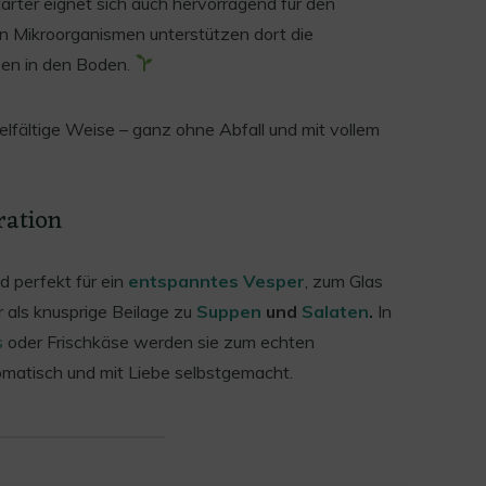
arter eignet sich auch hervorragend für den
n Mikroorganismen unterstützen dort die
ben in den Boden.
elfältige Weise – ganz ohne Abfall und mit vollem
ration
 perfekt für ein
entspanntes Vesper
, zum Glas
 als knusprige Beilage zu
Suppen
und
Salaten
.
In
s
oder Frischkäse werden sie zum echten
matisch und mit Liebe selbstgemacht.