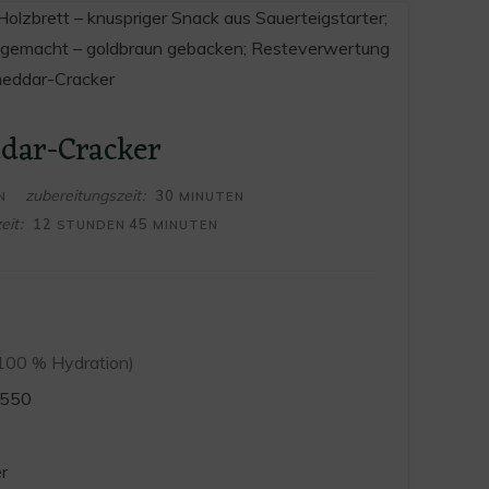
ddar-Cracker
N
MINUTEN
zubereitungszeit
30
N
MINUTEN
STUNDEN
MINUTEN
eit
12
45
STUNDEN
MINUTEN
100 % Hydration)
 550
r