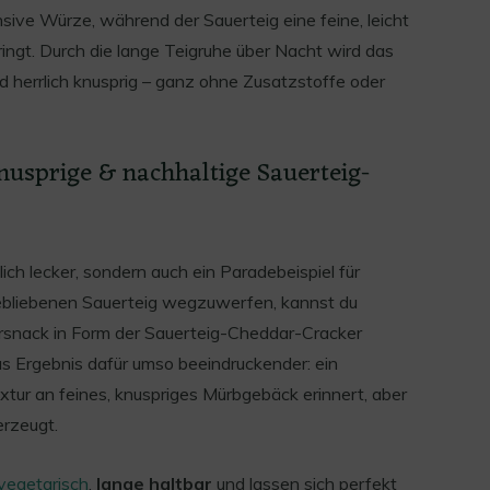
nsive Würze, während der Sauerteig eine feine, leicht
ingt. Durch die lange Teigruhe über Nacht wird das
 herrlich knusprig – ganz ohne Zusatzstoffe oder
knusprige & nachhaltige Sauerteig-
lich lecker, sondern auch ein Paradebeispiel für
gebliebenen Sauerteig wegzuwerfen, kannst du
rsnack in Form der Sauerteig-Cheddar-Cracker
 das Ergebnis dafür umso beeindruckender: ein
extur an feines, knuspriges Mürbgebäck erinnert, aber
rzeugt.
vegetarisch
,
lange haltbar
und lassen sich perfekt