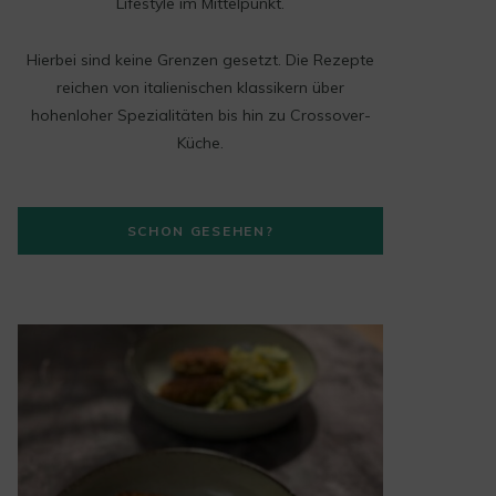
t
Lifestyle im Mittelpunkt.
a
Hierbei sind keine Grenzen gesetzt. Die Rezepte
g
reichen von italienischen klassikern über
hohenloher Spezialitäten bis hin zu Crossover-
r
Küche.
a
m
SCHON GESEHEN?