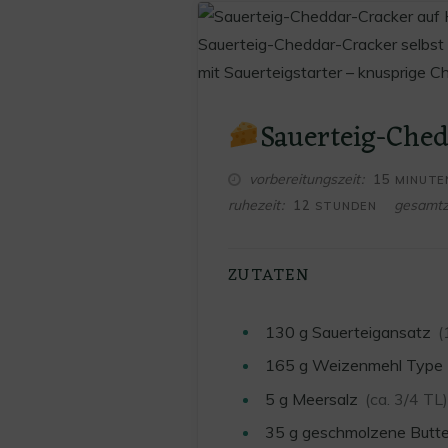
Sauerteig-Che
MINUTE
vorbereitungszeit
15
MINUTE
STUNDEN
ruhezeit
gesamtz
12
STUNDEN
ZUTATEN
130
g
Sauerteigansatz
(
165
g
Weizenmehl Type
5
g
Meersalz
(ca. 3/4 TL)
35
g
geschmolzene Butte