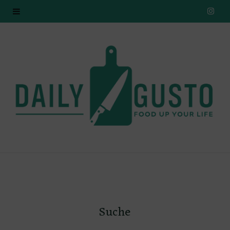
I
n
s
t
a
g
r
a
m
Suche