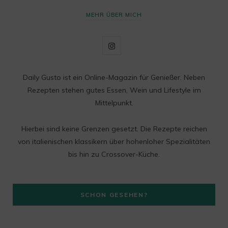
MEHR ÜBER MICH
I
n
Daily Gusto ist ein Online-Magazin für Genießer. Neben
s
Rezepten stehen gutes Essen, Wein und Lifestyle im
t
Mittelpunkt.
a
Hierbei sind keine Grenzen gesetzt. Die Rezepte reichen
g
von italienischen klassikern über hohenloher Spezialitäten
bis hin zu Crossover-Küche.
r
a
SCHON GESEHEN?
m