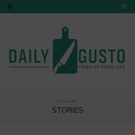
I
n
s
t
a
g
r
ATEGOR
a
KATEGORIE
STORIES
m