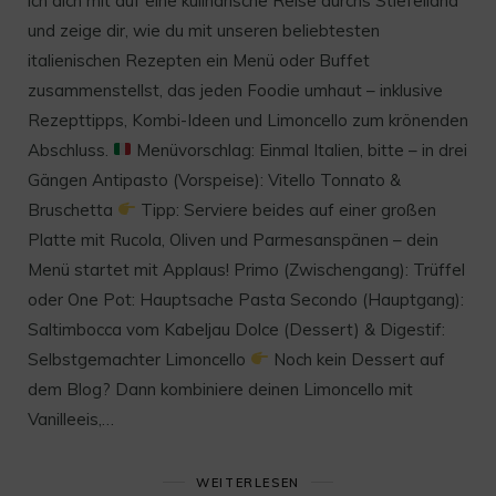
ich dich mit auf eine kulinarische Reise durchs Stiefelland
und zeige dir, wie du mit unseren beliebtesten
italienischen Rezepten ein Menü oder Buffet
zusammenstellst, das jeden Foodie umhaut – inklusive
Rezepttipps, Kombi-Ideen und Limoncello zum krönenden
Abschluss.
Menüvorschlag: Einmal Italien, bitte – in drei
Gängen Antipasto (Vorspeise): Vitello Tonnato &
Bruschetta
Tipp: Serviere beides auf einer großen
Platte mit Rucola, Oliven und Parmesanspänen – dein
Menü startet mit Applaus! Primo (Zwischengang): Trüffel
oder One Pot: Hauptsache Pasta Secondo (Hauptgang):
Saltimbocca vom Kabeljau Dolce (Dessert) & Digestif:
Selbstgemachter Limoncello
Noch kein Dessert auf
dem Blog? Dann kombiniere deinen Limoncello mit
Vanilleeis,…
WEITERLESEN