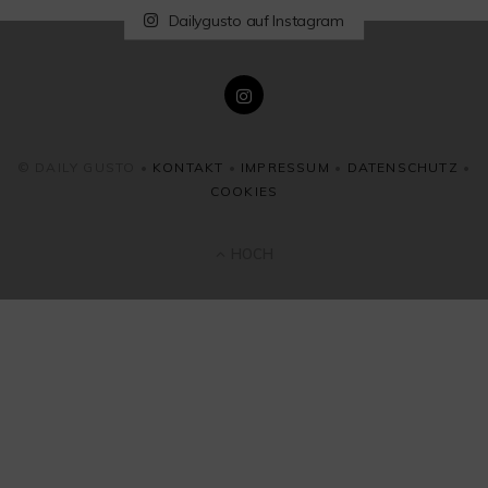
Dailygusto auf Instagram
© DAILY GUSTO •
KONTAKT
•
IMPRESSUM
•
DATENSCHUTZ
•
COOKIES
HOCH