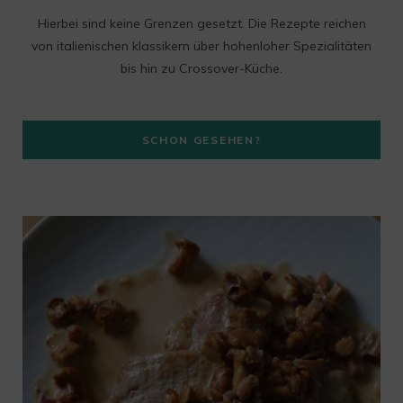
a
Hierbei sind keine Grenzen gesetzt. Die Rezepte reichen
g
von italienischen klassikern über hohenloher Spezialitäten
bis hin zu Crossover-Küche.
r
a
SCHON GESEHEN?
m