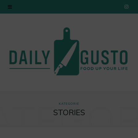
I
n
s
t
a
g
r
ATEGOR
a
KATEGORIE
STORIES
m