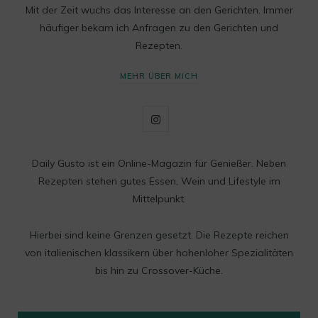
Mit der Zeit wuchs das Interesse an den Gerichten. Immer
häufiger bekam ich Anfragen zu den Gerichten und
Rezepten.
MEHR ÜBER MICH
I
n
Daily Gusto ist ein Online-Magazin für Genießer. Neben
s
Rezepten stehen gutes Essen, Wein und Lifestyle im
t
Mittelpunkt.
a
Hierbei sind keine Grenzen gesetzt. Die Rezepte reichen
g
von italienischen klassikern über hohenloher Spezialitäten
bis hin zu Crossover-Küche.
r
a