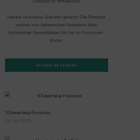
t
Lifestyle im Mittelpunkt.
a
Hierbei sind keine Grenzen gesetzt. Die Rezepte
g
reichen von italienischen klassikern über
hohenloher Spezialitäten bis hin zu Crossover-
r
Küche.
a
m
SCHON GESEHEN?
🫧Sauerteig-Focaccia
19. Juni 2025