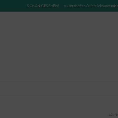
SCHON GESEHEN?
🥕 Herzhaftes Frühstücksbrot mit
13. 