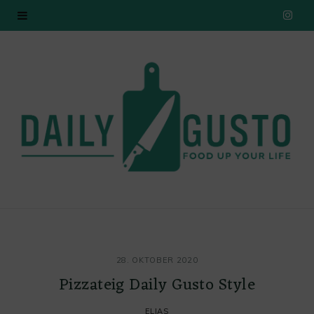
I
n
s
t
a
g
r
a
28. OKTOBER 2020
m
Pizzateig Daily Gusto Style
ELIAS