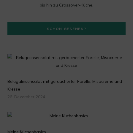
bis hin zu Crossover-Küche.
r
a
SCHON GESEHEN?
m
Belugalinsensalat mit geräucherter Forelle, Misocreme und
Kresse
26. Dezember 2024
Meine Küchenbasics