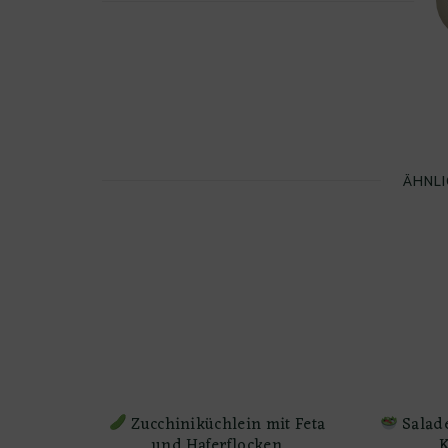
ÄHNLI
Zucchiniküchlein mit Feta
Salade
und Haferflocken
K