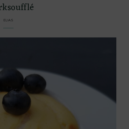
ksoufflé
ELIAS