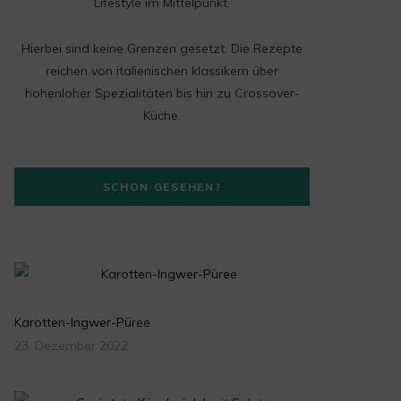
t
Lifestyle im Mittelpunkt.
a
Hierbei sind keine Grenzen gesetzt. Die Rezepte
g
reichen von italienischen klassikern über
hohenloher Spezialitäten bis hin zu Crossover-
r
Küche.
a
m
SCHON GESEHEN?
Karotten-Ingwer-Püree
23. Dezember 2022