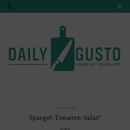
I
n
s
t
a
g
r
a
11. MAI 2023
m
Spargel-Tomaten-Salat*
ELIAS