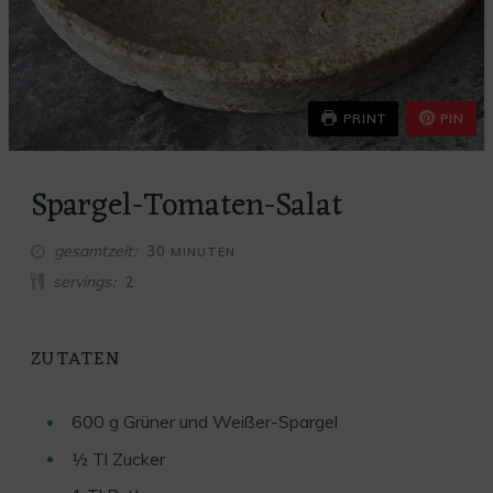
PRINT
PIN
Spargel-Tomaten-Salat
MINUTEN
gesamtzeit
30
MINUTEN
servings
2
ZUTATEN
600
g
Grüner und Weißer-Spargel
½
Tl Zucker