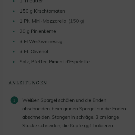
1
Tl Butter
150
g
Kirschtomaten
1
Pk. Mini-Mozzarella
(150 g)
20
g
Pinienkerne
3
El Weißweinessig
3
EL Olivenöl
Salz, Pfeffer, Piment d‘Espelette
ANLEITUNGEN
Weißen Spargel schälen und die Enden
abschneiden, beim grünen Spargel nur die Enden
abschneiden. Stangen in schräge, 3 cm lange
Stücke schneiden, die Köpfe ggf. halbieren.