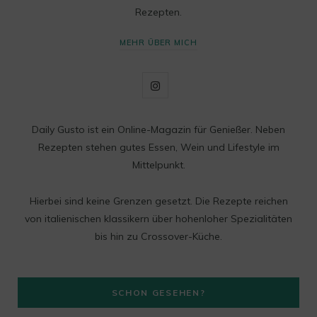
Rezepten.
MEHR ÜBER MICH
I
n
Daily Gusto ist ein Online-Magazin für Genießer. Neben
s
Rezepten stehen gutes Essen, Wein und Lifestyle im
t
Mittelpunkt.
a
Hierbei sind keine Grenzen gesetzt. Die Rezepte reichen
g
von italienischen klassikern über hohenloher Spezialitäten
bis hin zu Crossover-Küche.
r
a
SCHON GESEHEN?
m