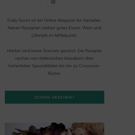
I
n
Daily Gusto ist ein Online-Magazin für Genießer.
s
Neben Rezepten stehen gutes Essen, Wein und
t
Lifestyle im Mittelpunkt.
a
Hierbei sind keine Grenzen gesetzt. Die Rezepte
g
reichen von italienischen klassikern über
hohenloher Spezialitäten bis hin zu Crossover-
r
Küche.
a
m
SCHON GESEHEN?