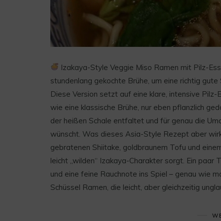
Izakaya-Style Veggie Miso Ramen mit Pilz-Essen
stundenlang gekochte Brühe, um eine richtig gute
Diese Version setzt auf eine klare, intensive Pilz-
wie eine klassische Brühe, nur eben pflanzlich ge
der heißen Schale entfaltet und für genau die Um
wünscht. Was dieses Asia-Style Rezept aber wirk
gebratenen Shiitake, goldbraunem Tofu und einem Lö
leicht „wilden“ Izakaya-Charakter sorgt. Ein paar
und eine feine Rauchnote ins Spiel – genau wie ma
Schüssel Ramen, die leicht, aber gleichzeitig ungla
WE