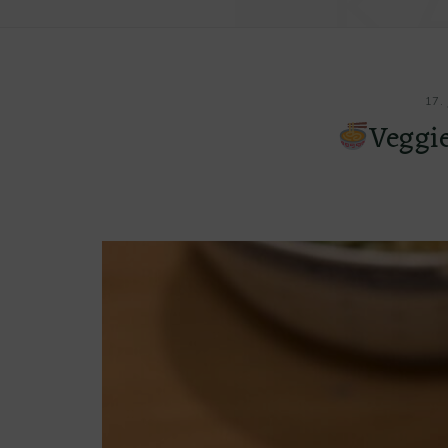
K
17.
Veggi