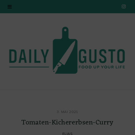
I
n
s
t
a
g
r
a
3. MAI 2021
m
Tomaten-Kichererbsen-Curry
ELIAS