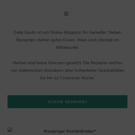
I
n
Daily Gusto ist ein Online-Magazin für Genießer. Neben
s
Rezepten stehen gutes Essen, Wein und Lifestyle im
t
Mittelpunkt.
a
Hierbei sind keine Grenzen gesetzt. Die Rezepte reichen
g
von italienischen klassikern über hohenloher Spezialitäten
bis hin zu Crossover-Küche.
r
a
SCHON GESEHEN?
m