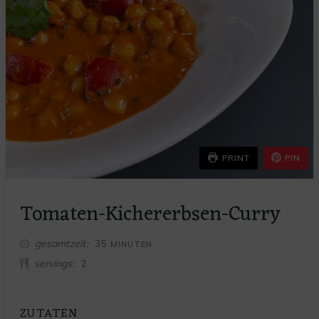
PRINT
PIN
Tomaten-Kichererbsen-Curry
MINUTEN
gesamtzeit
35
MINUTEN
servings
2
ZUTATEN