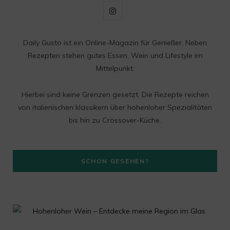
I
n
Daily Gusto ist ein Online-Magazin für Genießer. Neben
s
Rezepten stehen gutes Essen, Wein und Lifestyle im
t
Mittelpunkt.
a
Hierbei sind keine Grenzen gesetzt. Die Rezepte reichen
g
von italienischen klassikern über hohenloher Spezialitäten
bis hin zu Crossover-Küche.
r
a
SCHON GESEHEN?
m