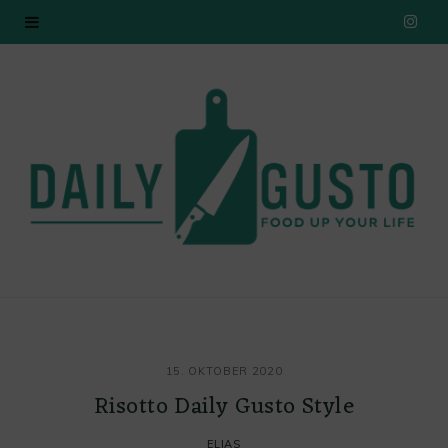
I
n
s
t
a
g
r
a
15. OKTOBER 2020
m
Risotto Daily Gusto Style
ELIAS