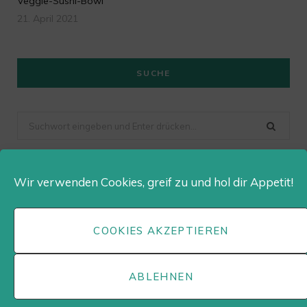
Veggie-Sushi-Bowl
21. April 2021
SUCHE
Suchen
nach
Wir verwenden Cookies, greif zu und hol dir Appetit!
Dailygusto auf Instagram
COOKIES AKZEPTIEREN
ABLEHNEN
© DAILY GUSTO •
KONTAKT
•
IMPRESSUM
•
DATENSCHUTZ
•