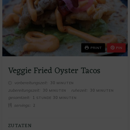
PRINT
PIN
Veggie Fried Oyster Tacos
MINUTEN
vorbereitungszeit
30
MINUTEN
MINUTEN
MINUTEN
zubereitungszeit
ruhezeit
30
30
MINUTEN
MINUTEN
STUNDE
MINUTEN
gesamtzeit
1
30
STUNDE
MINUTEN
servings
2
ZUTATEN