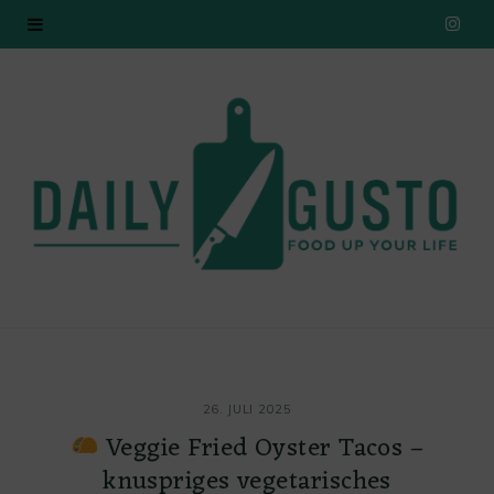
I
n
s
t
a
g
r
a
26. JULI 2025
m
Veggie Fried Oyster Tacos –
knuspriges vegetarisches