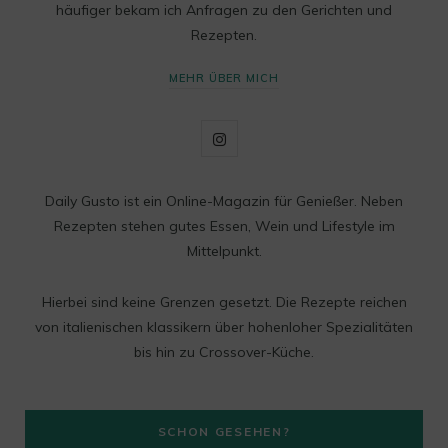
häufiger bekam ich Anfragen zu den Gerichten und
Rezepten.
MEHR ÜBER MICH
I
n
Daily Gusto ist ein Online-Magazin für Genießer. Neben
s
Rezepten stehen gutes Essen, Wein und Lifestyle im
t
Mittelpunkt.
a
Hierbei sind keine Grenzen gesetzt. Die Rezepte reichen
g
von italienischen klassikern über hohenloher Spezialitäten
bis hin zu Crossover-Küche.
r
a
SCHON GESEHEN?
m