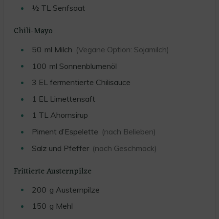
½
TL
Senfsaat
Chili-Mayo
50
ml
Milch
(Vegane Option: Sojamilch)
100
ml
Sonnenblumenöl
3
EL
fermentierte Chilisauce
1
EL
Limettensaft
1
TL
Ahornsirup
Piment d’Espelette
(nach Belieben)
Salz und Pfeffer
(nach Geschmack)
Frittierte Austernpilze
200
g
Austernpilze
150
g
Mehl