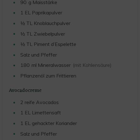
90
g
Maisstärke
1
EL Paprikapulver
½
TL
Knoblauchpulver
½
TL
Zwiebelpulver
½
TL
Piment d’Espelette
Salz und Pfeffer
180
ml
Mineralwasser
(mit Kohlensäure)
Pflanzenöl zum Frittieren
Avocadocreme
2
reife Avocados
1
EL
Limettensaft
1
EL
gehackter Koriander
Salz und Pfeffer