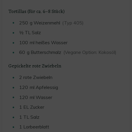
Tortillas (für ca. 6–8 Stück)
250
g
Weizenmehl
(Typ 405)
½
TL
Salz
100
ml
heißes Wasser
60
g
Butterschmalz
(Vegane Option: Kokosöl)
Gepickelte rote Zwiebeln
2
rote Zwiebeln
120
ml
Apfelessig
120
ml
Wasser
1
EL
Zucker
1
TL
Salz
1
Lorbeerblatt