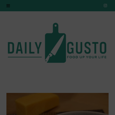
I
n
s
t
a
g
r
a
m