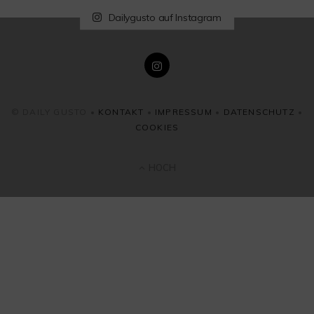
Dailygusto auf Instagram
© DAILY GUSTO •
KONTAKT
•
IMPRESSUM
•
DATENSCHUTZ
•
COOKIES
HOCH