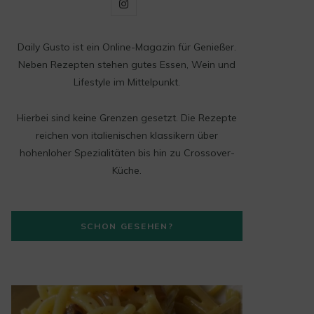
I
n
Daily Gusto ist ein Online-Magazin für Genießer.
s
Neben Rezepten stehen gutes Essen, Wein und
t
Lifestyle im Mittelpunkt.
a
Hierbei sind keine Grenzen gesetzt. Die Rezepte
g
reichen von italienischen klassikern über
hohenloher Spezialitäten bis hin zu Crossover-
r
Küche.
a
m
SCHON GESEHEN?