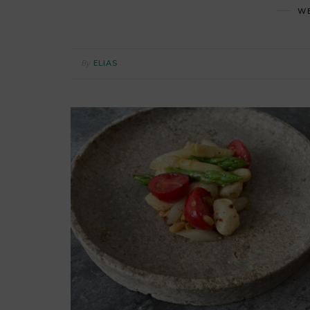
WE
By
ELIAS