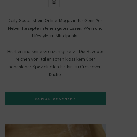
I
n
Daily Gusto ist ein Online-Magazin für Genießer.
s
Neben Rezepten stehen gutes Essen, Wein und
t
Lifestyle im Mittelpunkt.
a
Hierbei sind keine Grenzen gesetzt. Die Rezepte
g
reichen von italienischen klassikern über
hohenloher Spezialitäten bis hin zu Crossover-
r
Küche.
a
m
SCHON GESEHEN?