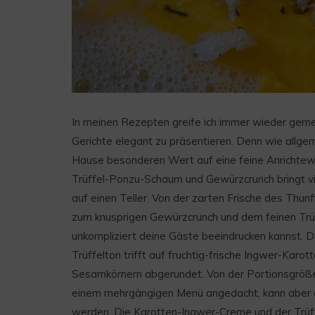
In meinen Rezepten greife ich immer wieder gern
Gerichte elegant zu präsentieren. Denn wie allgeme
Hause besonderen Wert auf eine feine Anrichtew
Trüffel-Ponzu-Schaum und Gewürzcrunch bringt v
auf einen Teller. Von der zarten Frische des Thu
zum knusprigen Gewürzcrunch und dem feinen Trüf
unkompliziert deine Gäste beeindrucken kannst. D
Trüffelton trifft auf fruchtig-frische Ingwer-Karo
Sesamkörnern abgerundet. Von der Portionsgröße 
einem mehrgängigen Menü angedacht, kann aber a
werden. Die Karotten-Ingwer-Creme und der Trüf