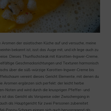
e Aromen der asiatischen Küche auf und versuche, meine
inhin bekannt ist, isst das Auge mit, und ich lege auch zu
eise. Dieses Thunfischsteak mit Karotten-Ingwer-Creme,
ielfältige Geschmacksrichtungen und Texturen harmonisch
nfischs über die süß-würzige Karotten-Ingwer-Creme bis
felschaum vereint dieses Gericht Elemente, mit denen du
ie Aromen ergänzen sich perfekt: der leicht herbe
tten-Noten und wird durch die knusprigen Pfeffer- und
ist das Gericht als Vorspeise oder Zwischengang in
uch als Hauptgericht für zwei Personen zubereitet
fel-Ponzu-Schaum eignen sich auch hervorragend als