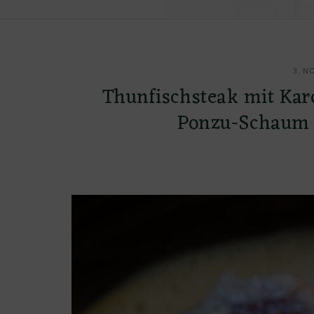
B
3. N
Thunfischsteak mit Kar
Ponzu-Schaum 