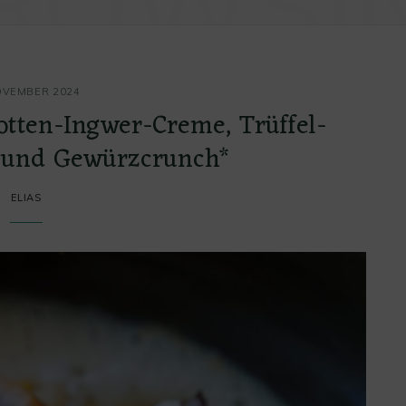
ROWSI
OVEMBER 2024
otten-Ingwer-Creme, Trüffel-
und Gewürzcrunch*
ELIAS