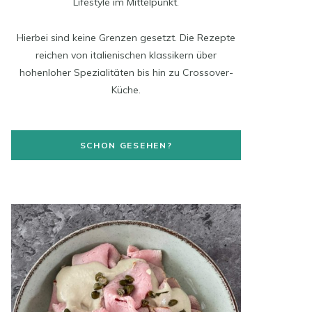
t
Lifestyle im Mittelpunkt.
a
Hierbei sind keine Grenzen gesetzt. Die Rezepte
g
reichen von italienischen klassikern über
hohenloher Spezialitäten bis hin zu Crossover-
r
Küche.
a
m
SCHON GESEHEN?