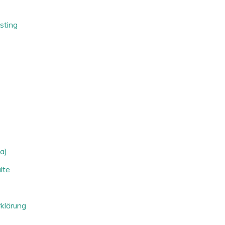
sting
a)
lte
klärung