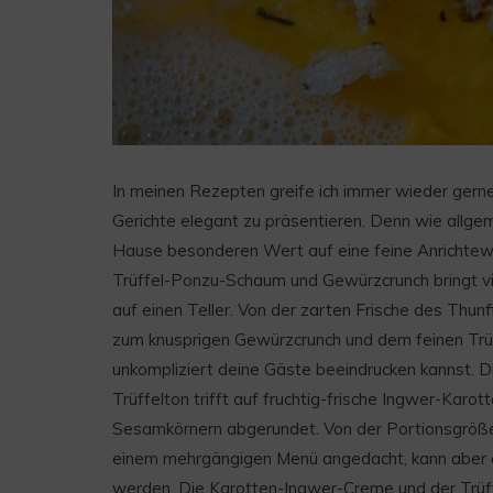
In meinen Rezepten greife ich immer wieder gern
Gerichte elegant zu präsentieren. Denn wie allgeme
Hause besonderen Wert auf eine feine Anrichtew
Trüffel-Ponzu-Schaum und Gewürzcrunch bringt v
auf einen Teller. Von der zarten Frische des Thu
zum knusprigen Gewürzcrunch und dem feinen Trüf
unkompliziert deine Gäste beeindrucken kannst. D
Trüffelton trifft auf fruchtig-frische Ingwer-Karo
Sesamkörnern abgerundet. Von der Portionsgröße 
einem mehrgängigen Menü angedacht, kann aber a
werden. Die Karotten-Ingwer-Creme und der Trüf