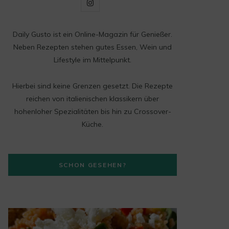
I
n
Daily Gusto ist ein Online-Magazin für Genießer.
s
Neben Rezepten stehen gutes Essen, Wein und
t
Lifestyle im Mittelpunkt.
a
Hierbei sind keine Grenzen gesetzt. Die Rezepte
g
reichen von italienischen klassikern über
hohenloher Spezialitäten bis hin zu Crossover-
r
Küche.
a
m
SCHON GESEHEN?