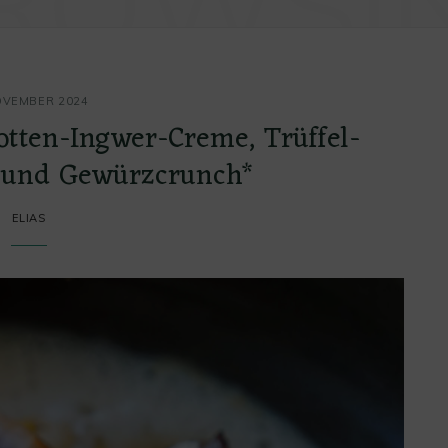
ROWSI
OVEMBER 2024
otten-Ingwer-Creme, Trüffel-
und Gewürzcrunch*
ELIAS