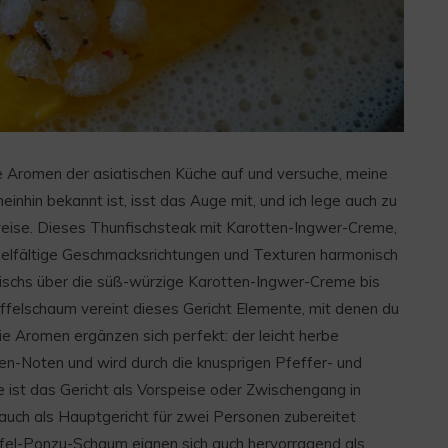
e Aromen der asiatischen Küche auf und versuche, meine
inhin bekannt ist, isst das Auge mit, und ich lege auch zu
eise. Dieses Thunfischsteak mit Karotten-Ingwer-Creme,
ielfältige Geschmacksrichtungen und Texturen harmonisch
nfischs über die süß-würzige Karotten-Ingwer-Creme bis
felschaum vereint dieses Gericht Elemente, mit denen du
ie Aromen ergänzen sich perfekt: der leicht herbe
tten-Noten und wird durch die knusprigen Pfeffer- und
ist das Gericht als Vorspeise oder Zwischengang in
uch als Hauptgericht für zwei Personen zubereitet
fel-Ponzu-Schaum eignen sich auch hervorragend als