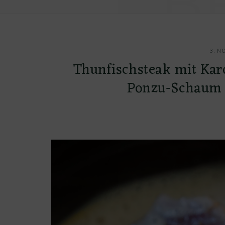
B
3. N
Thunfischsteak mit Kar
Ponzu-Schaum 