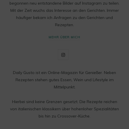
begonnen neu entstandene Bilder auf Instagram zu teilen.
Mit der Zeit wuchs das Interesse an den Gerichten. Immer
häufiger bekam ich Anfragen zu den Gerichten und
Rezepten.
MEHR ÜBER MICH
I
n
Daily Gusto ist ein Online-Magazin für Genießer. Neben
s
Rezepten stehen gutes Essen, Wein und Lifestyle im
t
Mittelpunkt.
a
Hierbei sind keine Grenzen gesetzt. Die Rezepte reichen
g
von italienischen klassikern über hohenloher Spezialitäten
bis hin zu Crossover-Küche.
r