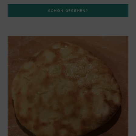
a
SCHON GESEHEN?
m