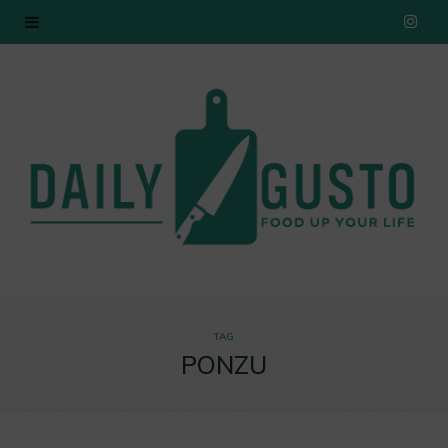
I
n
s
t
a
g
r
ROWSI
a
TAG
PONZU
m