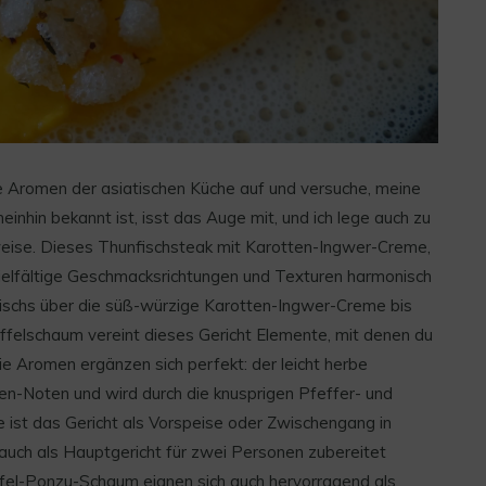
e Aromen der asiatischen Küche auf und versuche, meine
inhin bekannt ist, isst das Auge mit, und ich lege auch zu
eise. Dieses Thunfischsteak mit Karotten-Ingwer-Creme,
ielfältige Geschmacksrichtungen und Texturen harmonisch
nfischs über die süß-würzige Karotten-Ingwer-Creme bis
felschaum vereint dieses Gericht Elemente, mit denen du
ie Aromen ergänzen sich perfekt: der leicht herbe
tten-Noten und wird durch die knusprigen Pfeffer- und
ist das Gericht als Vorspeise oder Zwischengang in
uch als Hauptgericht für zwei Personen zubereitet
fel-Ponzu-Schaum eignen sich auch hervorragend als