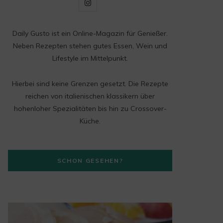
I
n
Daily Gusto ist ein Online-Magazin für Genießer.
s
Neben Rezepten stehen gutes Essen, Wein und
t
Lifestyle im Mittelpunkt.
a
Hierbei sind keine Grenzen gesetzt. Die Rezepte
g
reichen von italienischen klassikern über
hohenloher Spezialitäten bis hin zu Crossover-
r
Küche.
a
m
SCHON GESEHEN?