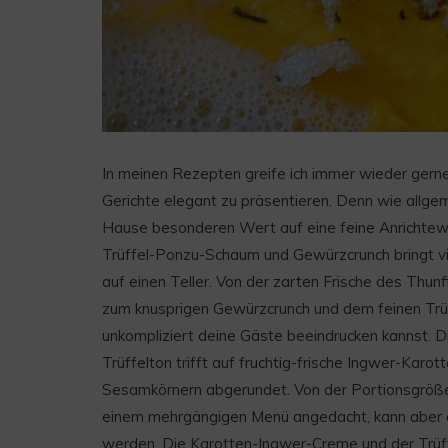
In meinen Rezepten greife ich immer wieder gern
Gerichte elegant zu präsentieren. Denn wie allgeme
Hause besonderen Wert auf eine feine Anrichtew
Trüffel-Ponzu-Schaum und Gewürzcrunch bringt v
auf einen Teller. Von der zarten Frische des Thu
zum knusprigen Gewürzcrunch und dem feinen Trüf
unkompliziert deine Gäste beeindrucken kannst. D
Trüffelton trifft auf fruchtig-frische Ingwer-Karo
Sesamkörnern abgerundet. Von der Portionsgröße 
einem mehrgängigen Menü angedacht, kann aber a
werden. Die Karotten-Ingwer-Creme und der Trüf