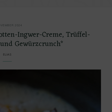
ROWSI
OVEMBER 2024
otten-Ingwer-Creme, Trüffel-
und Gewürzcrunch*
ELIAS