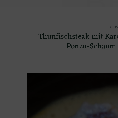
B
3. N
Thunfischsteak mit Kar
Ponzu-Schaum 