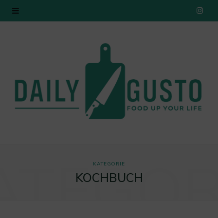
I
n
s
t
a
g
r
ATEGOR
a
KATEGORIE
KOCHBUCH
m