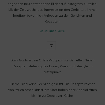
begonnen neu entstandene Bilder auf Instagram zu teilen.
Mit der Zeit wuchs das Interesse an den Gerichten. Immer
häufiger bekam ich Anfragen zu den Gerichten und
Rezepten.
MEHR ÜBER MICH
I
n
Daily Gusto ist ein Online-Magazin für Genießer. Neben
s
Rezepten stehen gutes Essen, Wein und Lifestyle im
t
Mittelpunkt.
a
Hierbei sind keine Grenzen gesetzt. Die Rezepte reichen
g
von italienischen klassikern über hohenloher Spezialitäten
bis hin zu Crossover-Küche.
r