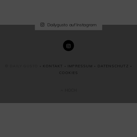
Dailygusto auf Instagram
© DAILY GUSTO •
KONTAKT
•
IMPRESSUM
•
DATENSCHUTZ
•
COOKIES
HOCH